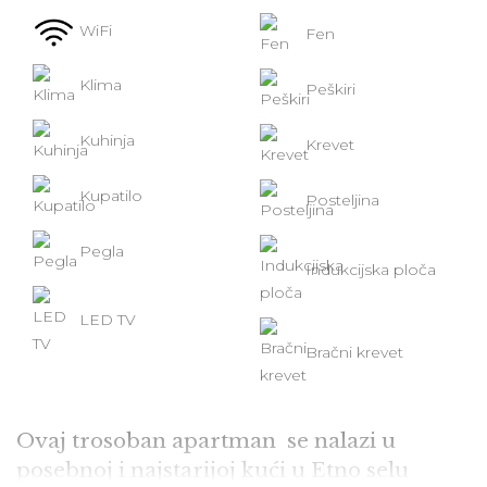
WiFi
Fen
Klima
Peškiri
Kuhinja
Krevet
Kupatilo
Posteljina
Pegla
Indukcijska ploča
LED TV
Bračni krevet
Ovaj trosoban apartman se nalazi u
posebnoj i najstarijoj kući u Etno selu