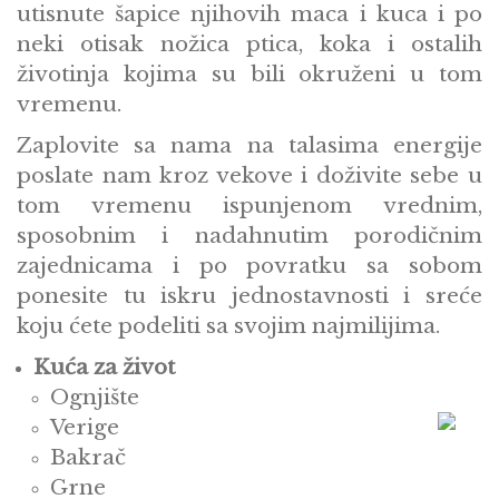
utisnute šapice njihovih maca i kuca i po
neki otisak nožica ptica, koka i ostalih
životinja kojima su bili okruženi u tom
vremenu.
Zaplovite sa nama na talasima energije
poslate nam kroz vekove i doživite sebe u
tom vremenu ispunjenom vrednim,
sposobnim i nadahnutim porodičnim
zajednicama i po povratku sa sobom
ponesite tu iskru jednostavnosti i sreće
koju ćete podeliti sa svojim najmilijima.
Kuća za život
Ognjište
Verige
Bakrač
Grne