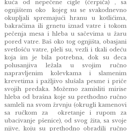
kuća od nepečene cigle (ćerpiča) , sa
ognjištem oko kojeg su se svakodnevno
okupljali spremajući hranu u kotlićima,
bakračima ili grnetu iznad vatre i tokom
pečenja mesa i hleba u sačevima u žaru
pored vatre. Baš oko tog ognjišta, obasjani
svetlošću vatre, pleli su, vezli i tkali odeću
koja im je bila potrebna, dok su deca
polusanjiva ležala u svojim ručno
napravljenim kolevkama i slamenim
krevetima i pažljivo slušala pesme i priče
svojih predaka. Možemo zamisliti mirise
hleba od brašna koje su prethodno ručno
samleli na svom žrvnju (okrugli kamenovi
sa ručkom za okretanje i rupom za
ubacivanje pšenice), od svog žita, sa svoje
njive, koju su prethodno obradili ručno