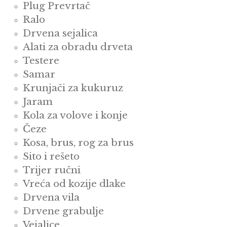
Plug Prevrtač
Ralo
Drvena sejalica
Alati za obradu drveta
Testere
Samar
Krunjači za kukuruz
Jaram
Kola za volove i konje
Čeze
Kosa, brus, rog za brus
Sito i rešeto
Trijer ručni
Vreća od kozije dlake
Drvena vila
Drvene grabulje
Vejalice