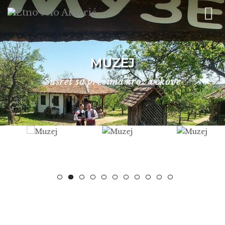
MUZEJ
Susret sa precima kroz vekove