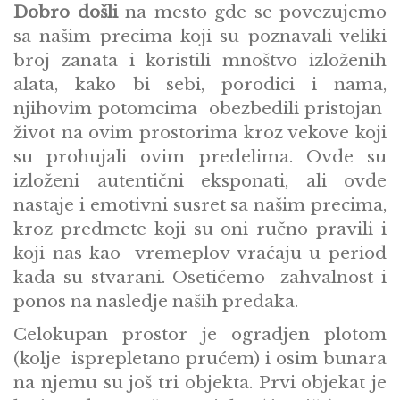
Dobro došli
na mesto gde se povezujemo
sa našim precima koji su poznavali veliki
broj zanata i koristili mnoštvo izloženih
alata, kako bi sebi, porodici i nama,
njihovim potomcima obezbedili pristojan
život na ovim prostorima kroz vekove koji
su prohujali ovim predelima. Ovde su
izloženi autentični eksponati, ali ovde
nastaje i emotivni susret sa našim precima,
kroz predmete koji su oni ručno pravili i
koji nas kao vremeplov vraćaju u period
kada su stvarani. Osetićemo zahvalnost i
ponos na nasledje naših predaka.
Celokupan prostor je ogradjen plotom
(kolje isprepletano prućem) i osim bunara
na njemu su još tri objekta. Prvi objekat je