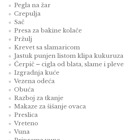
Pegla na žar
Crepulja
Sač
Presa za bakine kolače
Pržulj
Krevet sa slamaricom
Jastuk punjen listom klipa kukuruza
Ćerpič – cigla od blata, slame i pleve
Izgradnja kuće
Vezena odeća
Obuća
Razboj za tkanje
Makaze za šišanje ovaca
Preslica
Vreteno
Vuna