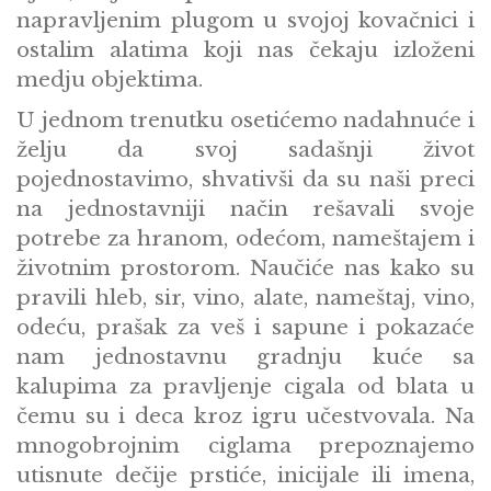
napravljenim plugom u svojoj kovačnici i
ostalim alatima koji nas čekaju izloženi
medju objektima.
U jednom trenutku osetićemo nadahnuće i
želju da svoj sadašnji život
pojednostavimo, shvativši da su naši preci
na jednostavniji način rešavali svoje
potrebe za hranom, odećom, nameštajem i
životnim prostorom. Naučiće nas kako su
pravili hleb, sir, vino, alate, nameštaj, vino,
odeću, prašak za veš i sapune i pokazaće
nam jednostavnu gradnju kuće sa
kalupima za pravljenje cigala od blata u
čemu su i deca kroz igru učestvovala. Na
mnogobrojnim ciglama prepoznajemo
utisnute dečije prstiće, inicijale ili imena,