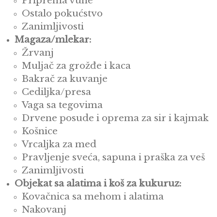
Priprema vune
Ostalo pokućstvo
Zanimljivosti
Magaza/mlekar:
Žrvanj
Muljač za grožđe i kaca
Bakrač za kuvanje
Cediljka/presa
Vaga sa tegovima
Drvene posude i oprema za sir i kajmak
Košnice
Vrcaljka za med
Pravljenje sveća, sapuna i praška za veš
Zanimljivosti
Objekat sa alatima i koš za kukuruz:
Kovačnica sa mehom i alatima
Nakovanj