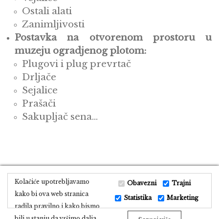
Ostali alati
Zanimljivosti
Postavka na otvorenom prostoru u
muzeju ogradjenog plotom:
Plugovi i plug prevrtač
Drljače
Sejalice
Prašači
Sakupljač sena...
Kolačiće upotrebljavamo
Obavezni
Trajni
kako bi ova web stranica
Statistika
Marketing
radila pravilno i kako bismo
bili u stanju da vršimo dalja