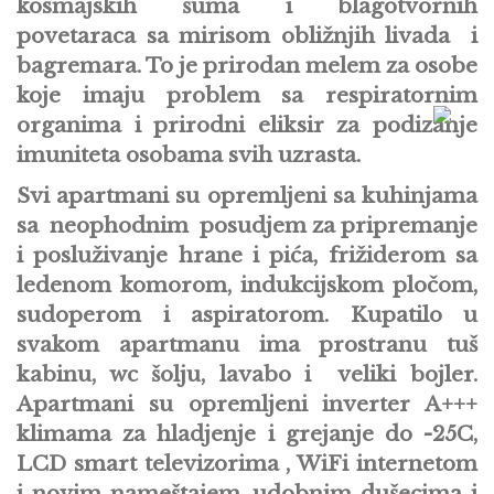
kosmajskih šuma i blagotvornih
povetaraca sa mirisom obližnjih livada i
bagremara. To je prirodan melem za osobe
koje imaju problem sa respiratornim
organima i prirodni eliksir za podizanje
imuniteta osobama svih uzrasta.
Svi apartmani su opremljeni sa kuhinjama
sa neophodnim posudjem za pripremanje
i posluživanje hrane i pića, frižiderom sa
ledenom komorom, indukcijskom pločom,
sudoperom i aspiratorom. Kupatilo u
svakom apartmanu ima prostranu tuš
kabinu, wc šolju, lavabo i veliki bojler.
Apartmani su opremljeni inverter A+++
klimama za hladjenje i grejanje do -25C,
LCD smart televizorima , WiFi internetom
i novim nameštajem, udobnim dušecima i