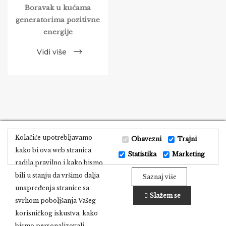
Boravak u kućama
generatorima pozitivne
energije
Vidi više
Kolačiće upotrebljavamo
Obavezni
Trajni
kako bi ova web stranica
Statistika
Marketing
radila pravilno i kako bismo
bili u stanju da vršimo dalja
Adresa:
Pločanska 26
Saznaj više
unapređenja stranice sa
Telefon:
065 33 44 544
Slažem se
svrhom poboljšanja Vašeg
Email:
info@etnoseloameric.rs
korisničkog iskustva, kako
bismo personalizovali