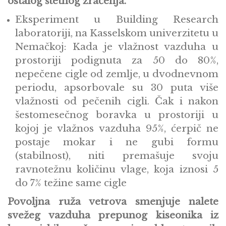
ostalog štetnog zračenja.
Eksperiment u Building Research
laboratoriji, na Kasselskom univerzitetu u
Nemačkoj: Kada je vlažnost vazduha u
prostoriji podignuta za 50 do 80%,
nepečene cigle od zemlje, u dvodnevnom
periodu, apsorbovale su 30 puta više
vlažnosti od pečenih cigli. Čak i nakon
šestomesečnog boravka u prostoriji u
kojoj je vlažnos vazduha 95%, ćerpič ne
postaje mokar i ne gubi formu
(stabilnost), niti premašuje svoju
ravnotežnu količinu vlage, koja iznosi 5
do 7% težine same cigle
Povoljna ruža vetrova smenjuje nalete
svežeg vazduha prepunog kiseonika iz