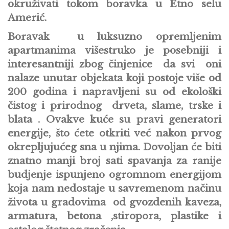
okruživati tokom boravka u Etno selu
Amerić.
Boravak u luksuzno opremljenim
apartmanima višestruko je posebniji i
interesantniji zbog činjenice da svi oni
nalaze unutar objekata koji postoje više od
200 godina i napravljeni su od ekološki
čistog i prirodnog drveta, slame, trske i
blata . Ovakve kuće su pravi generatori
energije, što ćete otkriti već nakon prvog
okrepljujućeg sna u njima. Dovoljan će biti
znatno manji broj sati spavanja za ranije
budjenje ispunjeno ogromnom energijom
koja nam nedostaje u savremenom načinu
života u gradovima od gvozdenih kaveza,
armatura, betona ,stiropora, plastike i