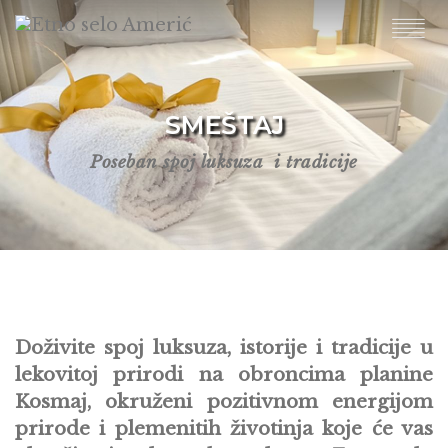
SMEŠTAJ
Poseban spoj luksuza i tradicije
Doživite spoj luksuza, istorije i tradicije u
lekovitoj prirodi na obroncima planine
Kosmaj, okruženi pozitivnom energijom
prirode i plemenitih životinja koje će vas