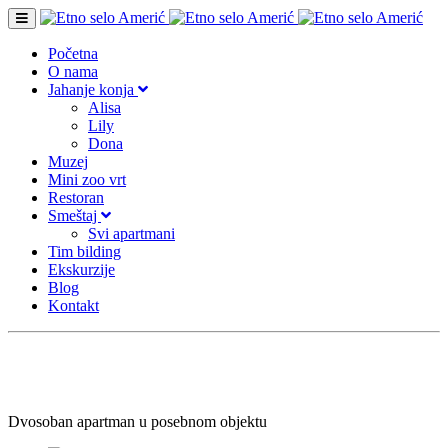
Početna
O nama
Jahanje konja
Alisa
Lily
Dona
Muzej
Mini zoo vrt
Restoran
Smeštaj
Svi apartmani
Tim bilding
Ekskurzije
Blog
Kontakt
Apartman 4
Dvosoban apartman u posebnom objektu