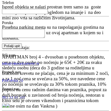
Telefon
Ispred objekta se nalazi prostran trem samo za goste
smeštaja sa prerlepim pogledom na imanje i na deo
mini zoo vrta sa različitim životinjama.
Poruka
Posebna parking mesta su na raspolaganju gostima na
parkingu koji se nalazi uz ovaj apartman u kojem su i
smešteni.
Pošalji upit
Cena smeštaja:
Piši nam
APARTMAN broj 4 - dvosoban u posebnom objektu,
cena za dve osobe po noćenju je 65€ + 20€ za svaku
info@etnoseloameric.rs
sledeću osobu (deca do 3 godine sa roditeljima u
Pronađi nas
bračnom krevetu ne plaćaju, cena je za minimum 2 noći,
a za 1 noć cena se uvećava za 50%, sve navedene cene
Pločanska 26
po noćenju se uvećavaju za 30% tokom praznika, 10%
Pozovi nas
popust na cenu radnim danima van praznika, popust za
duži boravak u zavisnosti od broja noćenja, restoran u
065 33 44 544
Etno selu je otvoren vikendom i praznicima tokom
sezone osim na dan Vaskrsa )