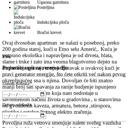
Ugaona garnitura
Posteljina
Indukcijska ploča
Bračni krevet
Ovaj dvosoban apartman se nalazi u posebnoj, preko
200 godina staroj, kući u Etno selu Amerić,. Kuća je
potpuno ekološka i napravljena je od drveta, blata,
Više
slame i trske i zato ima veoma blagotvorno dejsto na
Popunite upit za rezervaciju
osobe koje spavaju u njoj. Boravak u ovakvoj kući je
pravi generator energije, što ćete otkriti već nakon prvog
okrepljujućeg sna u njima. Dovoljan će biti znatno
Datum dolaska
manji broj sati spavanja za ranije budjenje ispunjeno
ogromnom energijom koja nam nedostaje u
savremenom načinu života u gradovima , u stanovima
Datum odolaska
od gvozdenih kaveza, armatura, betona ,stiropora,
plastike i ostalog štetnog elektro zračenja.
Povoljna ruža vetrova smenjuje nalete svežeg vazduha