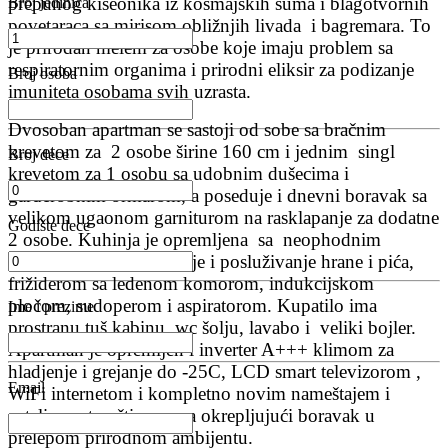
prepunog kiseonika iz kosmajskih šuma i blagotvornih
Broj jedinica
povetaraca sa mirisom obližnjih livada i bagremara. To
je prirodan melem za osobe koje imaju problem sa
respiratornim organima i prirodni eliksir za podizanje
Broj osoba
imuniteta osobama svih uzrasta.
Dvosoban apartman se sastoji od sobe sa bračnim
krevetom za 2 osobe širine 160 cm i jednim singl
Broj dece
krevetom za 1 osobu sa udobnim dušecima i
garderobnim ormarom, a poseduje i dnevni boravak sa
velikom ugaonom garniturom na rasklapanje za dodatne
Godište dece
2 osobe. Kuhinja je opremljena sa neophodnim
posudjem za pripremanje i posluživanje hrane i pića,
frižiderom sa ledenom komorom, indukcijskom
pločom, sudoperom i aspiratorom. Kupatilo ima
Ime i prezime
prostranu tuš kabinu, wc šolju, lavabo i veliki bojler.
Apartman je opremljen i inverter A+++ klimom za
hladjenje i grejanje do -25C, LCD smart televizorom ,
Email
WiFi internetom i kompletno novim nameštajem i
ostalim potrepštinama za okrepljujući boravak u
prelepom prirodnom ambijentu.