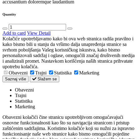
accusantium doloremque laudantium
Quantity
Add to card
View Detail
Kolačiće upotrebljavamo kako bi ova web stranica radila pravilno i
kako bismo bili u stanju da vršimo dalja unapređenja stranice sa
svrhom poboljšanja Vašeg korisničkog iskustva, kako bismo
personalizovali sadržaj i oglase, omogućili značaj društvenih medija
i analizirali promet. Nastavkom korišćenja naših stranica prihvatate
upotrebu kolačića.
Obavezni
Trajni
Statistika
Marketing
Saznaj više
Slažem se
Obavezni
Trajni
Statistika
Marketing
Obavezni kolačići čine stranicu upotrebljivom omogućavajući
osnovne funkcionalnosti kao što su navigacija stranicom i pristup
zaštićenim sadržajima. Koristimo kolačiće koji su nužni za ispravno
funkcionisanje naše web stranice kako bismo omogućili pojedine